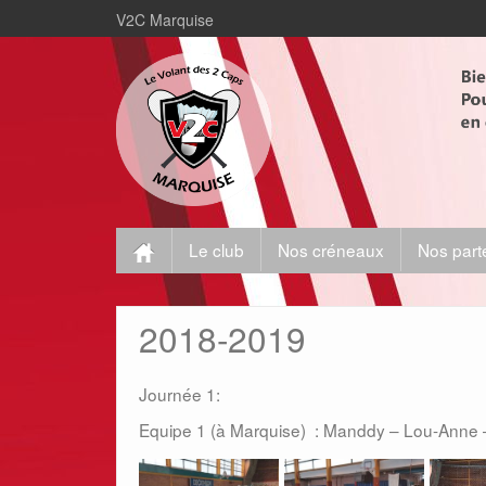
V2C Marquise
Le club
Nos créneaux
Nos part
2018-2019
Journée 1:
Equipe 1 (à Marquise) : Manddy – Lou-Anne –