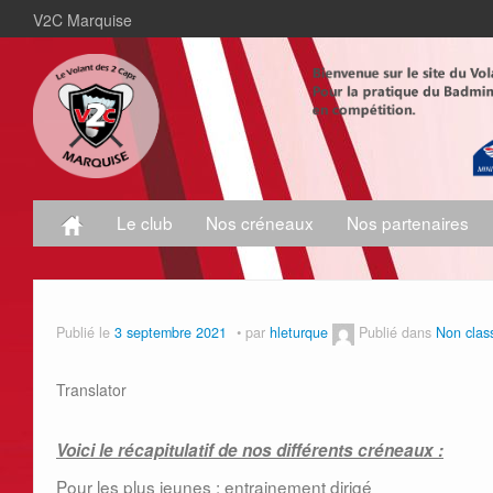
V2C Marquise
Le club
Nos créneaux
Nos partenaires
Publié le
3 septembre 2021
par
hleturque
Publié dans
Non clas
Translator
Voici le récapitulatif de nos différents créneaux :
Pour les plus jeunes : entrainement dirigé