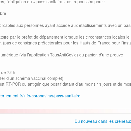
es, l’obligation du « pass sanitaire » est repoussée pour :
mbre
plicables aux personnes ayant accédé aux établissements avec un pas
toire par le préfet de département lorsque les circonstances locales le
teur. (pas de consignes préfectorales pour les Hauts de France pour l’inst
 numérique (via l’application TousAntiCovid) ou papier, d’une preuve
 de 72 h
poser d’un schéma vaccinal complet)
 test RT-PCR ou antigénique positif datant d’au moins 11 jours et de moi
ernement.fr/info-coronavirus/pass-sanitaire
Du nouveau dans les crénea