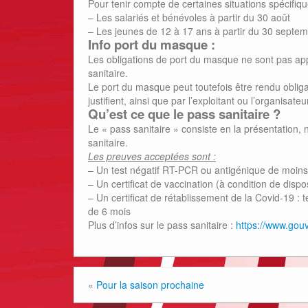
Pour tenir compte de certaines situations spécifiqu
– Les salariés et bénévoles à partir du 30 août
– Les jeunes de 12 à 17 ans à partir du 30 septe
Info port du masque :
Les obligations de port du masque ne sont pas ap
sanitaire.
Le port du masque peut toutefois être rendu obliga
justifient, ainsi que par l’exploitant ou l’organisa
Qu’est ce que le pass sanitaire ?
Le « pass sanitaire » consiste en la présentation,
sanitaire.
Les preuves acceptées sont :
– Un test négatif RT-PCR ou antigénique de moins
– Un certificat de vaccination (à condition de dis
– Un certificat de rétablissement de la Covid-19 :
de 6 mois
Plus d’infos sur le pass sanitaire :
https://www.gouv
«
Pour la saison prochaine