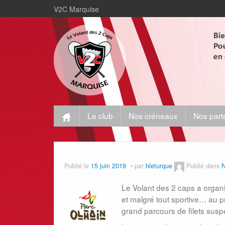
V2C Marquise
Le club
Nos créneaux
Nos part
Publié le
15 juin 2019
par
hleturque
Publié dans
N
Le Volant des 2 caps a organi
et malgré tout sportive… au p
grand parcours de filets su