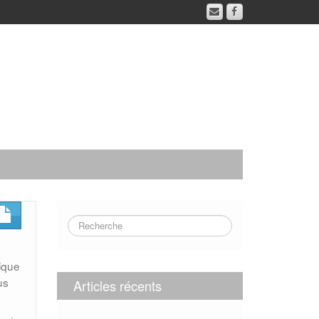
ique
us
Articles récents