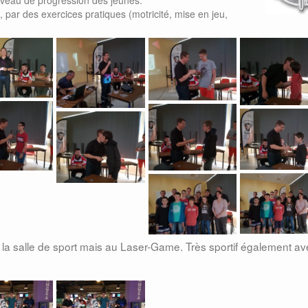
par des exercices pratiques (motricité, mise en jeu,
la salle de sport mais au Laser-Game. Très sportif également av