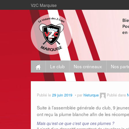
V2C Marquise
Le club
Nos créneaux
Nos part
Publié le
29 juin 2019
par
hleturque
Publié dans
N
Suite à l’assemblée générale du club, 9 jeunes
ont reçu la plume blanche afin de les récompen
Mais qu’est-ce que c’est que ces plumes ?
Il s’agit d’un dispositif permettant de visualiser l